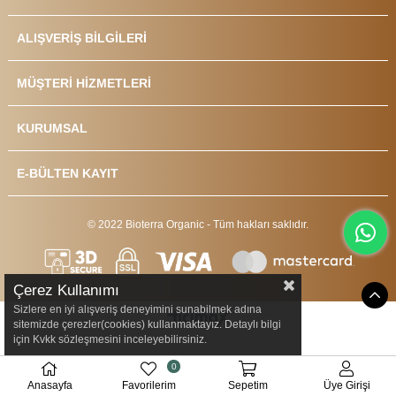
ALIŞVERİŞ BİLGİLERİ
MÜŞTERİ HİZMETLERİ
KURUMSAL
E-BÜLTEN KAYIT
© 2022 Bioterra Organic - Tüm hakları saklıdır.
Çerez Kullanımı
Sizlere en iyi alışveriş deneyimini sunabilmek adına
sitemizde çerezler(cookies) kullanmaktayız. Detaylı bilgi
için Kvkk sözleşmesini inceleyebilirsiniz.
0
Anasayfa
Favorilerim
Sepetim
Üye Girişi