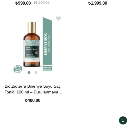
Aging
Saç ve Saç Derisi Bakım Yağı
₺1.999,00
₺999,00
₺1.209,00
100 ml
BiotBioterra Biberiye Suyu Saç
Toniği 100 ml – Durulanmayan
Saç ve Saç Derisi Bakım Spreyi
₺480,00
| Rosemary Water
1