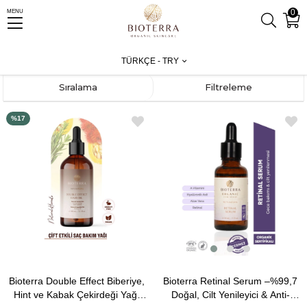
0
MENU
Anasayfa
Bioterra Organics
TÜRKÇE - TRY
Sıralama
Filtreleme
%17
Bioterra Retinal Serum –%99,7
Bioterra Double Effect Biberiye,
Doğal, Cilt Yenileyici & Anti-
Hint ve Kabak Çekirdeği Yağı