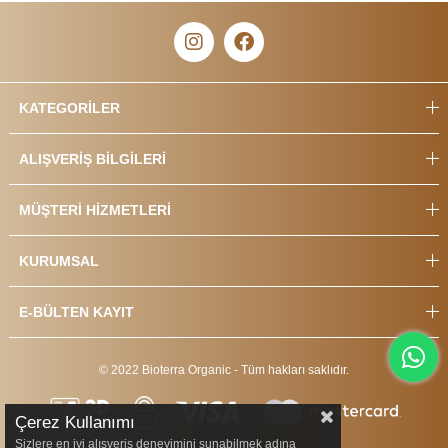
KATEGORİLER
ALIŞVERİŞ BİLGİLERİ
MÜŞTERİ HİZMETLERİ
KURUMSAL
E-BÜLTEN KAYIT
© 2022 Bioterra Organic - Tüm hakları saklıdır.
Çerez Kullanımı
Sizlere en iyi alışveriş deneyimini sunabilmek adına