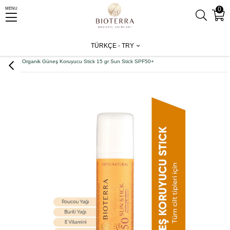
0
MENU
Anasayfa
Vücut Bakım
Güneş Bakım
TÜRKÇE - TRY
Bioterra Organik Güneş Koruyucu Stick 15 gr Sun Stick SPF50+