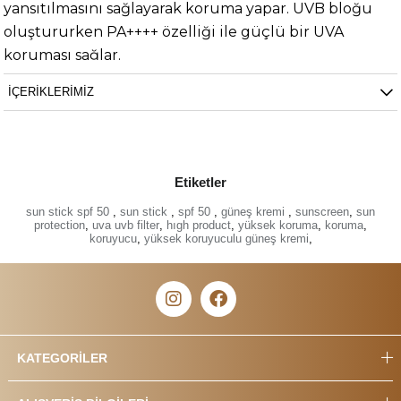
yansıtılmasını sağlayarak koruma yapar.
UVB bloğu
oluştururken PA++++ özelliği ile güçlü bir UVA
koruması sağlar.
•Öne Çıkan İçerikler: Roucou, Buriti, E Vitamini,
İÇERIKLERIMIZ
Balmumu
•Kullanım Şekli: Güneşe çıkmadan 10 dakika önce
uygulanmalıdır. Stick ambalajı gün boyu
Etiketler
çantanızda taşıyabilme ve yenileme imkânı sağlar.
sun stick spf 50
,
sun stick
,
spf 50
,
güneş kremi
,
sunscreen
,
sun
Toplam içeriğin % 100’ü doğal kaynaklıdır, %78,6 sı
protection
,
uva uvb filter
,
hıgh product
,
yüksek koruma
,
koruma
,
koruyucu
,
yüksek koruyuculu güneş kremi
,
organik tarım ile elde edilmiştir. Sentetik ve
kimyasal içermez.
Yaş Grupları
18-29 Yaş Aralığı
30-39 Yaş Aralığı
KATEGORİLER
40-49 Yaş Aralığı