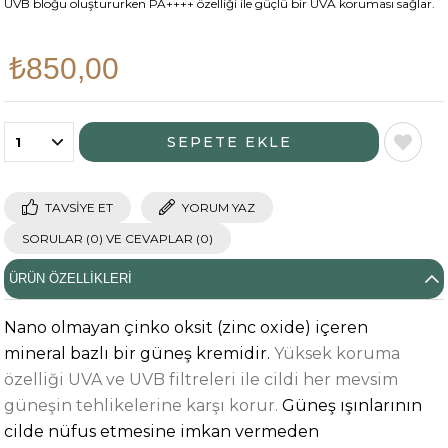
UVB bloğu oluştururken PA++++ özelliği ile güçlü bir UVA koruması sağlar.
₺850,00
TAVSIYE ET
YORUM YAZ
SORULAR (0) VE CEVAPLAR (0)
ÜRÜN ÖZELLIKLERI
Nano olmayan çinko oksit (zinc oxide) içeren
mineral bazlı bir güneş kremidir.
Yüksek koruma
özelliği UVA ve UVB filtreleri ile cildi her mevsim
güneşin tehlikelerine karşı korur.
Güneş ışınlarının
cilde nüfus etmesine imkan vermeden