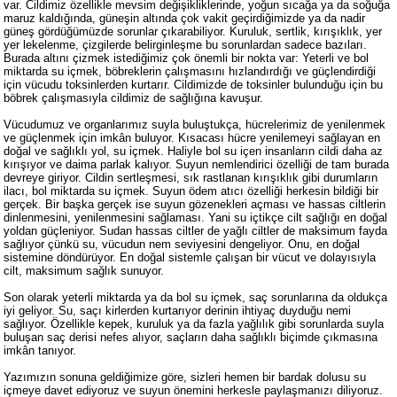
var. Cildimiz özellikle mevsim değişikliklerinde, yoğun sıcağa ya da soğuğa
maruz kaldığında, güneşin altında çok vakit geçirdiğimizde ya da nadir
güneş gördüğümüzde sorunlar çıkarabiliyor. Kuruluk, sertlik, kırışıklık, yer
yer lekelenme, çizgilerde belirginleşme bu sorunlardan sadece bazıları.
Burada altını çizmek istediğimiz çok önemli bir nokta var: Yeterli ve bol
miktarda su içmek, böbreklerin çalışmasını hızlandırdığı ve güçlendirdiği
için vücudu toksinlerden kurtarır. Cildimizde de toksinler bulunduğu için bu
böbrek çalışmasıyla cildimiz de sağlığına kavuşur.
Vücudumuz ve organlarımız suyla buluştukça, hücrelerimiz de yenilenmek
ve güçlenmek için imkân buluyor. Kısacası hücre yenilemeyi sağlayan en
doğal ve sağlıklı yol, su içmek. Haliyle bol su içen insanların cildi daha az
kırışıyor ve daima parlak kalıyor. Suyun nemlendirici özelliği de tam burada
devreye giriyor. Cildin sertleşmesi, sık rastlanan kırışıklık gibi durumların
ilacı, bol miktarda su içmek. Suyun ödem atıcı özelliği herkesin bildiği bir
gerçek. Bir başka gerçek ise suyun gözenekleri açması ve hassas ciltlerin
dinlenmesini, yenilenmesini sağlaması. Yani su içtikçe cilt sağlığı en doğal
yoldan güçleniyor. Sudan hassas ciltler de yağlı ciltler de maksimum fayda
sağlıyor çünkü su, vücudun nem seviyesini dengeliyor. Onu, en doğal
sistemine döndürüyor. En doğal sistemle çalışan bir vücut ve dolayısıyla
cilt, maksimum sağlık sunuyor.
Son olarak yeterli miktarda ya da bol su içmek, saç sorunlarına da oldukça
iyi geliyor. Su, saçı kirlerden kurtarıyor derinin ihtiyaç duyduğu nemi
sağlıyor. Özellikle kepek, kuruluk ya da fazla yağlılık gibi sorunlarda suyla
buluşan saç derisi nefes alıyor, saçların daha sağlıklı biçimde çıkmasına
imkân tanıyor.
Yazımızın sonuna geldiğimize göre, sizleri hemen bir bardak dolusu su
içmeye davet ediyoruz ve suyun önemini herkesle paylaşmanızı diliyoruz.