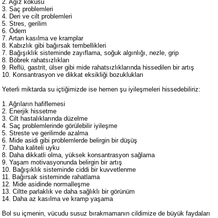
2. Ağız kokusu
3. Saç problemleri
4. Deri ve cilt problemleri
5. Stres, gerilim
6. Ödem
7. Artan kasılma ve kramplar
8. Kabızlık gibi bağırsak tembellikleri
7. Bağışıklık sisteminde zayıflama, soğuk algınlığı, nezle, grip
8. Böbrek rahatsızlıkları
9. Reflü, gastrit, ülser gibi mide rahatsızlıklarında hissedilen bir artış
10. Konsantrasyon ve dikkat eksikliği bozuklukları
Yeterli miktarda su içtiğimizde ise hemen şu iyileşmeleri hissedebiliriz:
1. Ağrıların hafiflemesi
2. Enerjik hissetme
3. Cilt hastalıklarında düzelme
4. Saç problemlerinde görülebilir iyileşme
5. Streste ve gerilimde azalma
6. Mide asidi gibi problemlerde belirgin bir düşüş
7. Daha kaliteli uyku
8. Daha dikkatli olma, yüksek konsantrasyon sağlama
9. Yaşam motivasyonunda belirgin bir artış
10. Bağışıklık sisteminde ciddi bir kuvvetlenme
11. Bağırsak sisteminde rahatlama
12. Mide asidinde normalleşme
13. Ciltte parlaklık ve daha sağlıklı bir görünüm
14. Daha az kasılma ve kramp yaşama
Bol su içmenin, vücudu susuz bırakmamanın cildimize de büyük faydaları