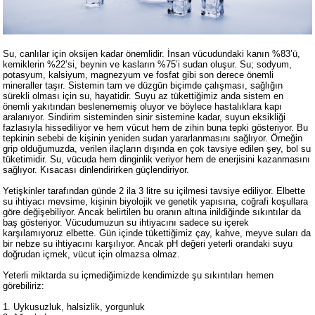
Su, canlılar için oksijen kadar önemlidir. İnsan vücudundaki kanın %83’ü,
kemiklerin %22’si, beynin ve kasların %75’i sudan oluşur. Su; sodyum,
potasyum, kalsiyum, magnezyum ve fosfat gibi son derece önemli
mineraller taşır. Sistemin tam ve düzgün biçimde çalışması, sağlığın
sürekli olması için su, hayatidir. Suyu az tükettiğimiz anda sistem en
önemli yakıtından beslenememiş oluyor ve böylece hastalıklara kapı
aralanıyor. Sindirim sisteminden sinir sistemine kadar, suyun eksikliği
fazlasıyla hissediliyor ve hem vücut hem de zihin buna tepki gösteriyor. Bu
tepkinin sebebi de kişinin yeniden sudan yararlanmasını sağlıyor. Örneğin
grip olduğumuzda, verilen ilaçların dışında en çok tavsiye edilen şey, bol su
tüketimidir. Su, vücuda hem dinginlik veriyor hem de enerjisini kazanmasını
sağlıyor. Kısacası dinlendirirken güçlendiriyor.
Yetişkinler tarafından günde 2 ila 3 litre su içilmesi tavsiye ediliyor. Elbette
su ihtiyacı mevsime, kişinin biyolojik ve genetik yapısına, coğrafi koşullara
göre değişebiliyor. Ancak belirtilen bu oranın altına inildiğinde sıkıntılar da
baş gösteriyor. Vücudumuzun su ihtiyacını sadece su içerek
karşılamıyoruz elbette. Gün içinde tükettiğimiz çay, kahve, meyve suları da
bir nebze su ihtiyacını karşılıyor. Ancak pH değeri yeterli orandaki suyu
doğrudan içmek, vücut için olmazsa olmaz.
Yeterli miktarda su içmediğimizde kendimizde şu sıkıntıları hemen
görebiliriz:
1. Uykusuzluk, halsizlik, yorgunluk