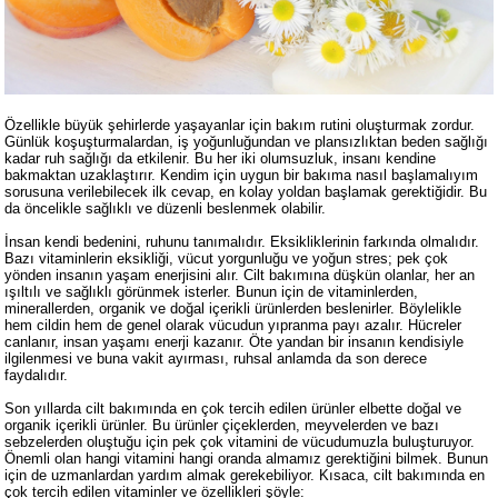
Özellikle büyük şehirlerde yaşayanlar için bakım rutini oluşturmak zordur.
Günlük koşuşturmalardan, iş yoğunluğundan ve plansızlıktan beden sağlığı
kadar ruh sağlığı da etkilenir. Bu her iki olumsuzluk, insanı kendine
bakmaktan uzaklaştırır. Kendim için uygun bir bakıma nasıl başlamalıyım
sorusuna verilebilecek ilk cevap, en kolay yoldan başlamak gerektiğidir. Bu
da öncelikle sağlıklı ve düzenli beslenmek olabilir.
İnsan kendi bedenini, ruhunu tanımalıdır. Eksikliklerinin farkında olmalıdır.
Bazı vitaminlerin eksikliği, vücut yorgunluğu ve yoğun stres; pek çok
yönden insanın yaşam enerjisini alır. Cilt bakımına düşkün olanlar, her an
ışıltılı ve sağlıklı görünmek isterler. Bunun için de vitaminlerden,
minerallerden, organik ve doğal içerikli ürünlerden beslenirler. Böylelikle
hem cildin hem de genel olarak vücudun yıpranma payı azalır. Hücreler
canlanır, insan yaşamı enerji kazanır. Öte yandan bir insanın kendisiyle
ilgilenmesi ve buna vakit ayırması, ruhsal anlamda da son derece
faydalıdır.
Son yıllarda cilt bakımında en çok tercih edilen ürünler elbette doğal ve
organik içerikli ürünler. Bu ürünler çiçeklerden, meyvelerden ve bazı
sebzelerden oluştuğu için pek çok vitamini de vücudumuzla buluşturuyor.
Önemli olan hangi vitamini hangi oranda almamız gerektiğini bilmek. Bunun
için de uzmanlardan yardım almak gerekebiliyor. Kısaca, cilt bakımında en
çok tercih edilen vitaminler ve özellikleri şöyle: