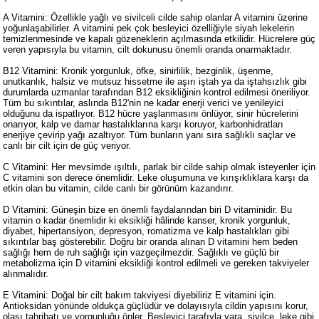
A Vitamini: Özellikle yağlı ve sivilceli cilde sahip olanlar A vitamini üzerine
yoğunlaşabilirler. A vitamini pek çok besleyici özelliğiyle siyah lekelerin
temizlenmesinde ve kapalı gözeneklerin açılmasında etkilidir. Hücrelere güç
veren yapısıyla bu vitamin, cilt dokunusu önemli oranda onarmaktadır.
B12 Vitamini: Kronik yorgunluk, öfke, sinirlilik, bezginlik, üşenme,
unutkanlık, halsiz ve mutsuz hissetme ile aşırı iştah ya da iştahsızlık gibi
durumlarda uzmanlar tarafından B12 eksikliğinin kontrol edilmesi öneriliyor.
Tüm bu sıkıntılar, aslında B12'nin ne kadar enerji verici ve yenileyici
olduğunu da ispatlıyor. B12 hücre yaşlanmasını önlüyor, sinir hücrelerini
onarıyor, kalp ve damar hastalıklarına karşı koruyor, karbonhidratları
enerjiye çevirip yağı azaltıyor. Tüm bunların yanı sıra sağlıklı saçlar ve
canlı bir cilt için de güç veriyor.
C Vitamini: Her mevsimde ışıltılı, parlak bir cilde sahip olmak isteyenler için
C vitamini son derece önemlidir. Leke oluşumuna ve kırışıklıklara karşı da
etkin olan bu vitamin, cilde canlı bir görünüm kazandırır.
D Vitamini: Güneşin bize en önemli faydalarından biri D vitaminidir. Bu
vitamin o kadar önemlidir ki eksikliği hâlinde kanser, kronik yorgunluk,
diyabet, hipertansiyon, depresyon, romatizma ve kalp hastalıkları gibi
sıkıntılar baş gösterebilir. Doğru bir oranda alınan D vitamini hem beden
sağlığı hem de ruh sağlığı için vazgeçilmezdir. Sağlıklı ve güçlü bir
metabolizma için D vitamini eksikliği kontrol edilmeli ve gereken takviyeler
alınmalıdır.
E Vitamini: Doğal bir cilt bakım takviyesi diyebiliriz E vitamini için.
Antioksidan yönünde oldukça güçlüdür ve dolayısıyla cildin yapısını korur,
olası tahribatı ve yorgunluğu önler. Besleyici tarafıyla yara, sivilce, leke gibi