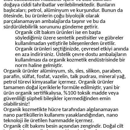
doğaya ciddi tahribatlar verilebilmektedir. Bunların
başlıcaları; petrol, alüminyum ve kurşundur. Bunun da
ötesinde, bu ürünlerin çoğu biyolojik olarak
parçalanamayan ambalajlarda taşınır ve bu da
sürdürülebilirlik sorununu gündeme getirir.
Organik cilt bakım ürünleri ise en başta
söylediğimiz üzere sentetik pestisitler ve gübreler
kullanılmadan yetiştirile bileşenlerden üretilir.
Organik ürünleri seçtiğinizde, çevresel etkiyi anında
en aza indirirsiniz. Üstelik çevre dostu ambalajların
kullanılması da organik kozmetik endüstrisinde bir
norm haline gelmiştir.
Organik ürünler alüminyum, sls, sles, silikon, paraben,
parafin, sülfat, fosfat, vazelin, talk pudrası, mineral yağ,
petrol türevi kimyasallar içermez. Organik ürünler
tamamen doğal içeriklerle formüle edilmiştir, yani bir
ürün organik sertifikalıysa, %100 toksik madde veya
güvenliliği şüpheli bileşikler içermediğinden emin
olabilirsiniz!
Organik kozmetikte hücre tarafından algılanamayan
nano partiküllerin kullanımı yasaklandığından, nano
teknoloji ile üretilen hammadde içermez.
Organik cilt bakımı besin açısından zengindir. Doğal cilt