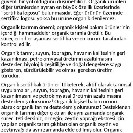
güvenli bir yol olduğunu düşünebiliriz. Organik ürünleri
diğer ürünlerden ayıran en büyük özellik üzerlerinde
"sertifika logosu" bulunmasıdır. Eğer ürünün üzerinde
sertifika logosu yoksa bu ürüne organik denilemez.
Organik tarımın önemi;
organik kişisel bakım ürünlerinin
içerdiği hammaddeler organik tarımla üretilir. Bu
süreçlerin her aşaması sertifika veren kurum tarafından
kontrol edilir.
Organik tarım; suyun, toprağın, havanın kalitesinin geri
kazanılması, petrokimyasal üretimin azaltılmasını
destekler, biyolojik çeşitliliğe ve doğal dengelere saygı
gösteren, sürdürülebilir ve olması gereken üretim
türüdür.
Organik serti­fikalı ürünleri tüketerek, aktif olarak tarımsal
uygulamaları, suyun, toprağın, havanın kalitesinin geri
kazanılmasını ve petrokimyasal üretimin azaltılmasını
desteklemiş olursunuz! Organik kişisel bakım ürünü
alarak organik tarımı desteklemiş olursunuz! Desteklenen
organik tarımın diğer çıktıları ile aynı zamanda organik
süreci tetiklersiniz, örneğin; zeytin yaprağı ekstresi için
yapılan organik tarım çıktıları olan organik zeytin ve
zeytinyağı da aynı zamanda elde edilmiş olur. Organik