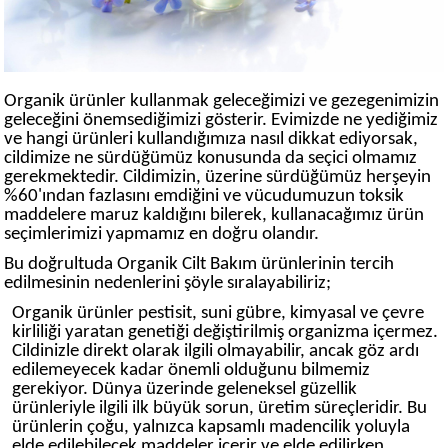
Organik ürünler kullanmak geleceğimizi ve gezegenimizin
geleceğini önemsediğimizi gösterir. Evimizde ne yediğimiz
ve hangi ürünleri kullandığımıza nasıl dikkat ediyorsak,
cildimize ne sürdüğümüz konusunda da seçici olmamız
gerekmektedir. Cildimizin, üzerine sürdüğümüz herşeyin
%60'ından fazlasını emdiğini ve vücudumuzun toksik
maddelere maruz kaldığını bilerek, kullanacağımız ürün
seçimlerimizi yapmamız en doğru olandır.
Bu doğrultuda Organik Cilt Bakım ürünlerinin tercih
edilmesinin nedenlerini şöyle sıralayabiliriz;
Organik ürünler pestisit, suni gübre, kimyasal ve çevre
kirliliği yaratan genetiği değiştirilmiş organizma içermez.
Cildinizle direkt olarak ilgili olmayabilir, ancak göz ardı
edilemeyecek kadar önemli olduğunu bilmemiz
gerekiyor. Dünya üzerinde geleneksel güzellik
ürünleriyle ilgili ilk büyük sorun, üretim süreçleridir. Bu
ürünlerin çoğu, yalnızca kapsamlı madencilik yoluyla
elde edilebilecek maddeler içerir ve elde edilirken