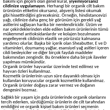
bakımı için geçerli olan genel kural,
yiyemiyorsanız
cildinize uygulamayın
. Herhangi bir organik cilt bakım
ürününün etiketini okursanız, alışveriş listesi okumak
gibi hissettirdiğini göreceksiniz. Örneğin, hindistancevizi
yağı, cildinize daha genç bir görünüm için gerekli yağ
asitlerini sağlayan harika bir nemlendiricidir. Üzüm ve
nar çekirdeklerinden elde edilen bakım ürünlerinin tümü
mükemmel antioksidanlardır ve kolajen bozulmasını
engelleyerek cildinizin elastik ve pürüzsüz kalmasına
yardımcı olurlar. Başka bir içerik olan Sheabutter, E ve D
vitaminleri, doymamış yağlar, esansiyel yağ asitleri içeren
cildi besleyiciler ve diğer birçok faydalı maddeler
bakımından zengindir. Bu örneklere daha birçok ilaveler
yapılması mümkündür.
Organik ürünler hayvanlar üzerinde test edilmez ve
hayvan özleri kullanılmaz.
Kozmetik ürünlerinin uzun süre dayanıklı olması için
kullanılan koruyucular organik kozmetikte kullanılmaz.
Organik ürünler doğaya zarar vermez ve doğanın
dengesini bozmaz.
Sağlıklı bir yaşam için gıda ürünlerinde organik olanlarını
tercih ederken, sürdüğümüz ürünlerin de cilt tarafından
emildiğini ve organik kişisel bakım ürünleri seçmenin